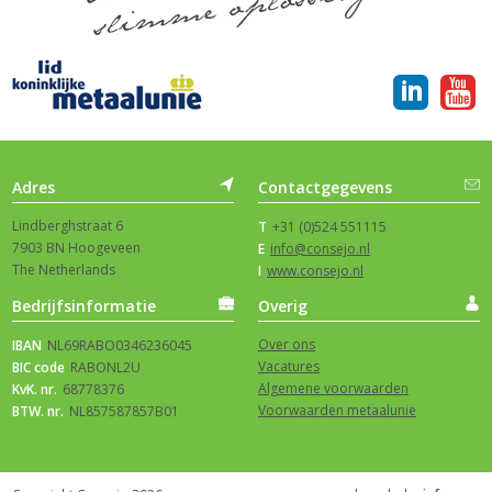
Adres
Contactgegevens
Lindberghstraat 6
T
+31 (0)524 551115
7903 BN Hoogeveen
E
info@consejo.nl
The Netherlands
I
www.consejo.nl
Bedrijfsinformatie
Overig
Over ons
IBAN
NL69RABO0346236045
Vacatures
BIC code
RABONL2U
Algemene voorwaarden
KvK. nr.
68778376
Voorwaarden metaalunie
BTW. nr.
NL857587857B01