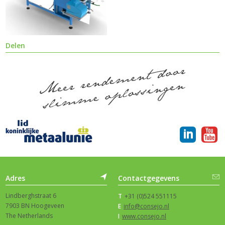
Delen
Adres
Contactgegevens
Lindberghstraat 6
T
+31 (0)524 551115
7903 BN Hoogeveen
E
info@consejo.nl
The Netherlands
I
www.consejo.nl